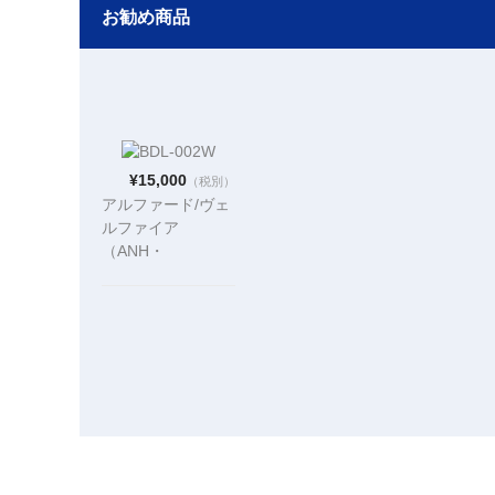
お勧め商品
¥15,000
（税別）
アルファード/ヴェ
ルファイア
（ANH・
GGH20/25W系）
LEDバックドアラ
ンプBDL-002W