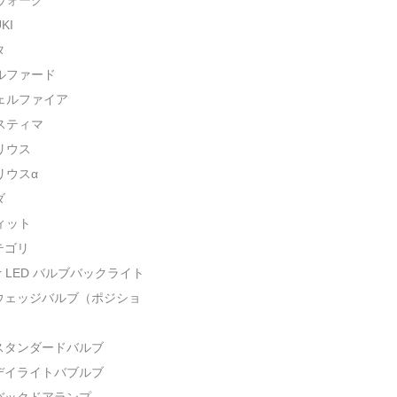
ヴォーグ
KI
タ
ルファード
ェルファイア
スティマ
リウス
リウスα
ダ
ィット
テゴリ
er LED バルブバックライト
Dウェッジバルブ（ポジショ
Dスタンダードバルブ
Dデイライトバブルブ