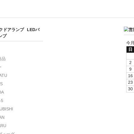
LEDバ
ンプ
今月
日
商品
2
ー
9
ATU
16
23
S
30
DA
-5
UBISHI
AN
ARU