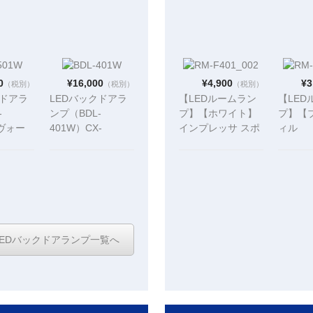
0
¥16,000
¥4,900
¥3
（税別）
（税別）
（税別）
クドアラ
LEDバックドアラ
【LEDルームラン
【LED
-
ンプ（BDL-
プ】【ホワイト】
プ】【
レヴォー
401W）CX-
インプレッサ スポ
ィル
VMG）
5（KE##W）
ーツ/G4（GP#
VS（N/
GJ#）専用設計
ZZE1
（※センター）
計 （
LEDバックドアランプ一覧へ