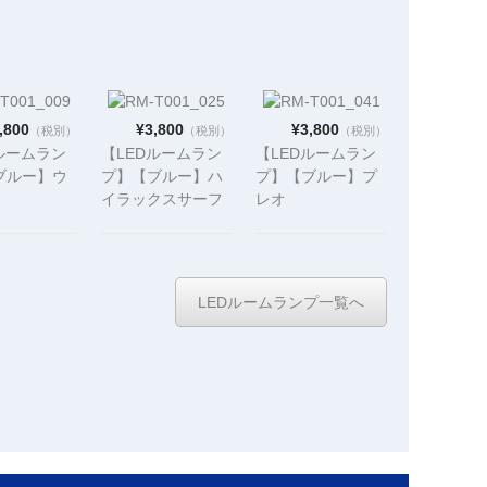
,800
¥3,800
¥3,800
（税別）
（税別）
（税別）
ルームラン
【LEDルームラン
【LEDルームラン
ブルー】ウ
プ】【ブルー】ハ
プ】【ブルー】プ
イラックスサーフ
レオ
ZZE127
（KZN185
（L275/285F）専
29）専用設
RZN18#
用設計 ※バン仕
※センター）
VZN18#）専用設
様車不可 （※セン
計 （※センター）
ター）
LEDルームランプ一覧へ